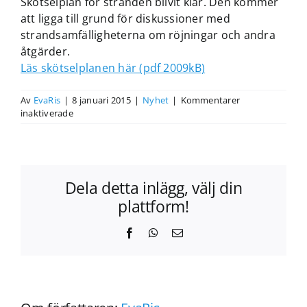
Skötselplan för stranden blivit klar. Den kommer
att ligga till grund för diskussioner med
strandsamfälligheterna om röjningar och andra
åtgärder.
Läs skötselplanen här (pdf 2009kB)
Av
EvaRis
|
8 januari 2015
|
Nyhet
|
Kommentarer
för
inaktiverade
Skötselplanen
för
stranden
är
klar
Dela detta inlägg, välj din
plattform!
Facebook
WhatsApp
E-
post