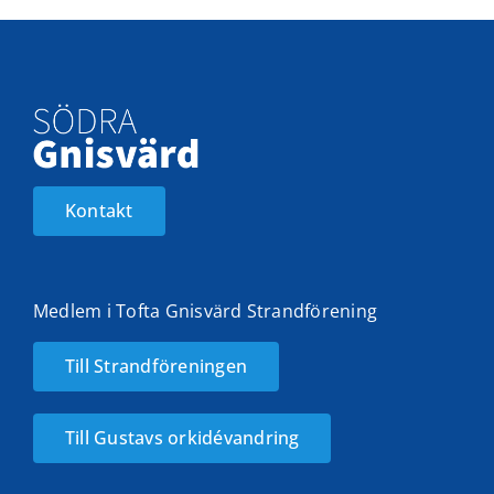
Kontakt
Medlem i Tofta Gnisvärd Strandförening
Till Strandföreningen
Till Gustavs orkidévandring