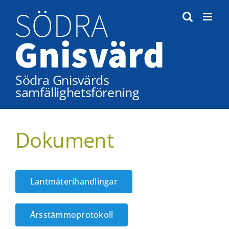
Fortsätt
till
innehållet
Södra Gnisvärds
samfällighetsförening
Dokument
Lantmäterihandlingar
Årsstämmoprotokoll