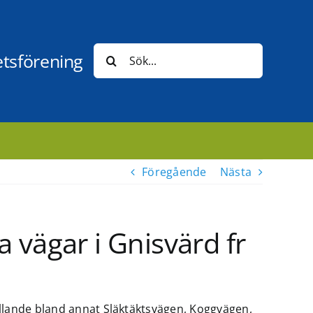
Sök
etsförening
efter:
t
Föregående
Nästa
 vägar i Gnisvärd fr
ällande bland annat Släktäktsvägen, Koggvägen,