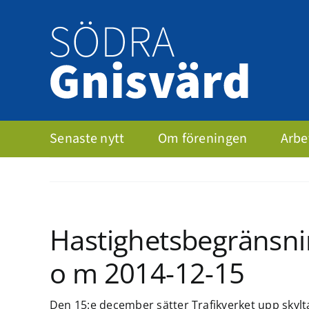
Fortsätt
till
innehållet
Senaste nytt
Om föreningen
Arb
Hastighetsbegränsning
o m 2014-12-15
Den 15:e december sätter Trafikverket upp skylt