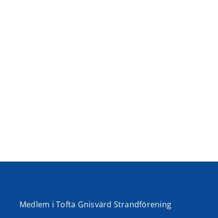
Välkomna
Protok
till
från
årsstämman
årsst
2026
2025
Medlem i Tofta Gnisvärd Strandförening