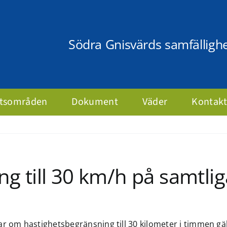
Södra Gnisvärds samfälligh
etsområden
Dokument
Väder
Kontak
 till 30 km/h på samtliga
ar om hastighetsbegränsning till 30 kilometer i timmen g