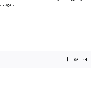
 vägar.
Facebook
WhatsApp
E-
post