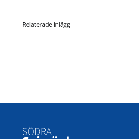
Relaterade inlägg
Protokoll
från
årsstämman
2026